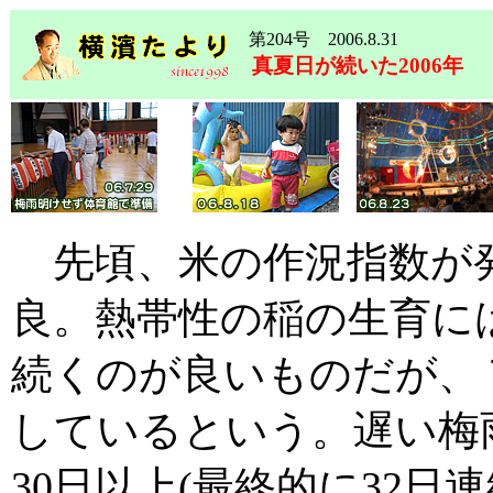
第204号 2006.8.31
真夏日が続いた2006年
先頃、米の作況指数が
良。熱帯性の稲の生育には
続くのが良いものだが、
しているという。遅い梅
30日以上(最終的に32日