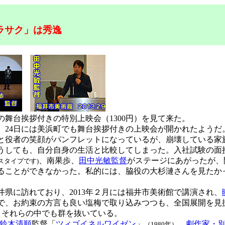
ラサク」は秀逸
の舞台挨拶付きの特別上映会（1300円）を見て来た。
24日には美浜町でも舞台挨拶付きの上映会が開かれたようだ
役者の笑顔がパンフレットになっているが、崩壊している家
うしても、自分自身の生活と比較してしまった。入社試験の面
、南果歩、
田中光敏監督
がステージにあがったが、
スタイプです)
見ることができなかった。私的には、脇役の大杉漣さんを見た
県に訪れており、2013年２月には福井市美術館で講演され、
で、お約束の方言も良い塩梅で取り込みつつも、全国展開を見
、それらの中でも群を抜いている。
鈴木清順
監督「
ツィゴイネルワイゼン
」
、
劇作家・
（1980年）