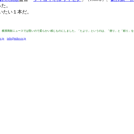
った。
いたい１本だ。
来は、横濱商館ニュースでは堅いので柔らかい感じものにしました。「たより」というのは、「便り」と「頼り」
o.jp
info@mike.co.jp