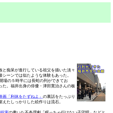
。
族と痴呆が進行している祖父を描いた淡々
接シーンでは似たような体験もあった。
開場の５時半には長蛇の列ができてお
かった。福井出身の俳優・津田寛治さんの板
映画「利休をたずねよ」
の裏話をたっぷり
据えたしっかりした絵作りは流石。
別役実
の書いた不条理劇「眠っちゃ行けない子守唄」などと