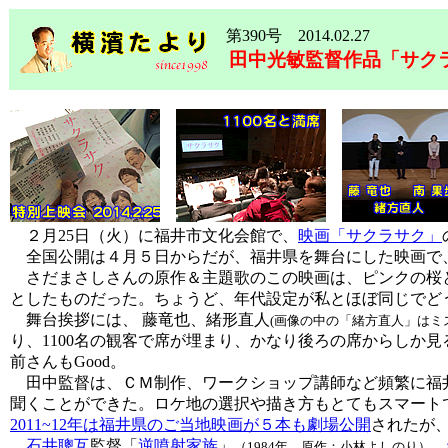
第390号 2014.02.27
田中光敏監督作品「サク
２月25日（火）に福井市文化会館で、
映画「サクラサク」
全国公開は４月５日からだが、福井県を舞台にした映画で、
さだまさしさんの原作＆主題歌のこの映画は、ピンクの桜と
としたものだった。ちょうど、年代設定が私とほぼ同じでど
舞台挨拶には、 藤竜也、緒形直人
(画像の中の「緒方直人」はミ
り、1100名の観客で席が埋まり、かなり後ろの席からしか
前さんもGood。
田中監督は、ＣＭ制作、ワークショップ講師など頻繁に福井
聞くことができた。ロケ地の選択や描き方もとてもスマート
2011~12年は福井県のご当地映画が５本も劇場公開
されたが
石井聰互
監督「
逆噴射家族
」
、
（1984年 原作：小林よしのり）