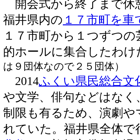
開会式から終了まで休
福井県内の
１７市町を車
１７市町から１つずつの
的ホールに集合したわけ
は９団体なので２５団体）
2014
ふくい県民総合文
や文学、俳句などはなく
制限も有るため、演劇や
れていた。福井県全体で