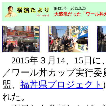
第431号 2015.3.26
大盛況だった「ワール丼カ
2015年３月14、15日に
／ワール丼カップ実行委
盟、
福丼県プロジェクト
れた。