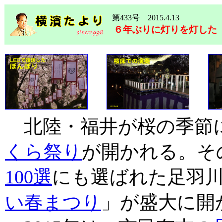
第433号 2015.4.13
６年ぶりに灯りを灯した
北陸・福井が桜の季節
くら祭り
が開かれる。そ
100選
にも選ばれた足羽
い春まつり
」が盛大に開