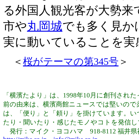
る外国人観光客が大勢来
市や
丸岡城
でも多く見か
実に動いていることを実
＜
桜がテーマの第345号
＞ 
「横濱たより」は、1998年10月に創刊さ
前の由来は、横濱商館ニュースでは堅いので
は、「便り」と「頼り」を掛けています。い
たり・聞いたり・感じたモノやコトを発信していま
発行：マイク・ヨコハマ 918-8112 福井県福井市下