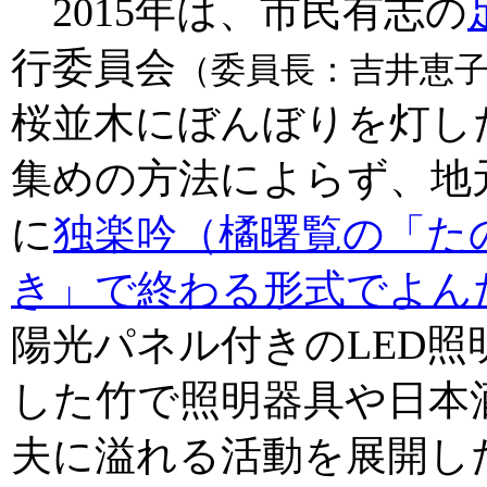
2015年は、市民有志の
行委員会
（委員長：吉井恵
桜並木にぼんぼりを灯し
集めの方法によらず、地
に
独楽吟（橘曙覧の「たの
き」で終わる形式でよん
陽光パネル付きのLED
した竹で照明器具や日本
夫に溢れる活動を展開し