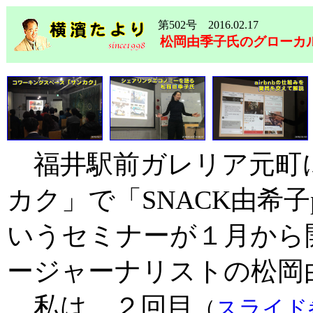
第502号 2016.02.17
松岡由季子氏のグローカ
福井駅前ガレリア元町
カク」で「SNACK由希子p
いうセミナーが１月から
ージャーナリストの松岡
私は、２回目
（
スライド