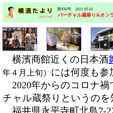
第930号 2021.05.01
バーチャル蔵祭り&オン
横濱商館近くの日本酒
には何度も参
年４月上旬）
2020年からのコロナ
チャル蔵祭りというのを
福井県永平寺町北島7-2