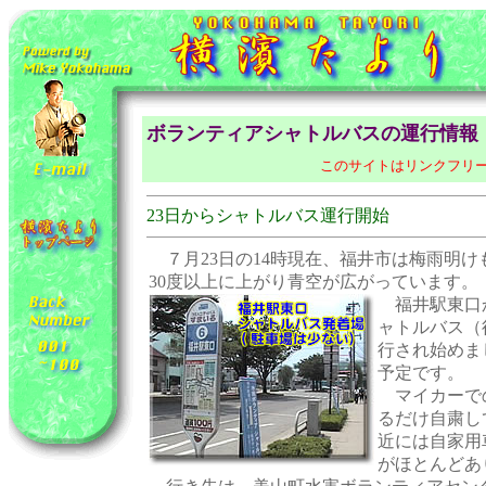
ボランティアシャトルバスの運行情報
このサイトはリンクフリ
23日からシャトルバス運行開始
７月23日の14時現在、福井市は梅雨明け
30度以上に上がり青空が広がっています。
福井駅東口
ャトルバス（
行され始めました
予定です。
マイカーで
るだけ自粛し
近には自家用
がほとんどあ