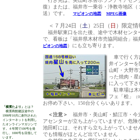
行き先は、美山町水害ボランティアセン
復）または、福井市一乗谷・浄教寺地区（
送）です。
マピオンの地図
MPEG画像
＜７月24日（
土
）25日（
日
）限定情
福井駅東口を出た後、途中で木材センタ
で、看板は「福井県木材市売協同組合」福井市
）にも立ち寄ります。
ピオンの地図
車で行く方
井インターを
山町・大野市
った焼肉・星
に入って下さ
駐車場は木
フェ「桧」
（0
お停め下さい。150台分くらいあります
「横濱たより」
とは？
横濱商館建設途中の
＜注意＞
福井市・美山町・鯖江市・今
1998年10月に創刊された
インターネットを利用し
アセンターが立ち上がっていますが、危険
たオンラインマガジンで
池田町には、それすら立ち上がっていませ
す。４年間で100号を発
行し、1000号を目指して
でも情報がほとんど出ていません
います。