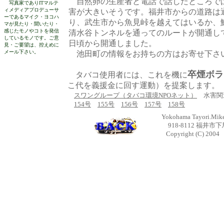
自然卵の生産者と電話で話したところで
写真家でありITマルテ
ィメディアプロデューサ
害が大きいそうです。福井市からの道路は
ーであるマイク・ヨコハ
り、武生市から魚見峠を越えてはいるか、
マが見たり・聞いたり・
感じたモノやコトを発信
清水谷トンネルを通ってのルートが開通して
しているモノです。ご意
日頃から開通しました。
見・ご要望は、控えめに
メール下さい。
池田町の情報をお持ちの方はお寄せ下さ
卒煙ボラ
タバコ使用者には、これを機に
こ代を義援金に回す運動）を提案します。
スワングループ（タバコ環境NPOネット）
水害関
154号
155号
156号
157号
158号
Yokohama Tayori.Mike 
918-8112 福井市下馬
Copyright (C) 200