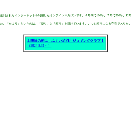
創刊されたインターネットを利用したオンラインマガジンです。４年間で100号、７年で200号、12年で300号、1
た。「たより」というのは、「便り」と「頼り」を掛けています。いつも頼りになる存在でありたい
土曜日の朝は ふくい足羽川ジョギングクラブ！
（2024.8.31～）