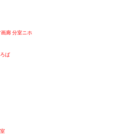
方画廊 分室ニホ
ろば
室