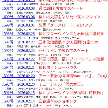
（画像） 佐々木勝久鯖江市長 動画展示 入賞作品 地場産業
1601号 2026.03.08
週に2回も敦賀でスケート
（画像） 平日に一番乗り 日曜は大人気 らーめん 横浜
1600号 2026.03.06
福井の史跡を語りたい夜 at プレイス
（画像） 城 神社 寺社 加治まや氏 絵師の作品
1599号 2026.03.01
防災「クロスロード」のススメ
（画像） 防災セミナー Yen No 正解はないゲーム
1598号 2026.02.28
福井ブローウインズと石田福井県知事
（画像） アリーナ 丸山香織 県民栄誉賞 スパイスタリテマスカ
1597号 2026.02.27
三木俊治個展 at 夕方画廊 分室ニホ
（画像） 日日是行列 森の女神 スペイン 東京造形大学
1596号 2026.02.23
ハピラインで敦賀でスケート
（画像） アリーナ 大盛況 ぽけもん イタリアン バス
1595号 2026.02.22
和室で応援、福井ブローウインズ連勝
（画像） 木田公民館 山形ワイヴァンズ 満田丈太郎 館長 誕生日
1594号 2026.02.21
祝10周年シューハウス
（画像） ミュージックスペース バンジョー マンドリン 木綿のハンカチーフ
1593号 2026.02.20
アート茶会 水彩画家naw「いま、ての
（画像） プレイス カフェの水彩画 パレット 名札作り
1592号 2026.02.20
ミュージカル「雪の女王」
（画像） ハーモニーホールふくい 山口りえ パイプオルガン
1591号 2026.02.15
福井ブローウインズが福島に逆転負け
（画像） 福井県立体育館 21番 満田 応援ボード スカイランタン
横浜
EX
1590号 2026.02.14
立春過ぎのジョギング
（画像） ふくい足羽川 京町YY エルパ パリオ ドーナツ