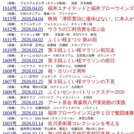
（画像） ウエステルダム号（オランダ船籍） 花換 月見御殿
1614号 2026.04.05
福井ユナイテッドと福井ブローウインズ
（画像） 9.98スタジアム 路線バス フリースロー
1613号 2026.04.04
映画「津田寛治に撮休はない」に本人が
（画像） テアトルサンク フォトセッション チケット売り場
1612号 2026.04.03
ウララの三村浩實を偲ぶ会
（画像） マリオット4階「芙蓉」 天龍源一郎 月刊ウララ 献花
1611号 2026.04.02
ふくい桜まつり 第41回
（画像） 足羽川原 足羽山 枝垂桜 呉服町 スタンプラリー
1610号 2026.03.29
第３回ふくい桜マラソン初完走
（画像） きゃっしゅるひとみー 9.98スタジアム 石田嵩人知事 ボランティア
1609号 2026.03.28
第３回ふくい桜マラソンの前日
（画像） ハピテラス サクライト 目標タイム 佐橋嬉香
1608号 2026.03.26
祝・ヨリバ２周年
（画像） ふくい足羽川 ジョギング イングリッシュ ジムニー
1607号 2026.03.25
第３回ふくい桜マラソンの下見
（画像） 丸岡城 電柱の応援 ロゲイニング 九頭龍川
1606号 2026.03.21
ふくいセントパトリックスデー2026
（画像） 新栄テラス バグパイプ フェイスペイント ８回目
1605号 2026.03.20
アート茶会 青森県八戸美術館の実践
（画像） プレイス 佐藤慎也氏 ジャイアントホール バスケット
1604号 2026.03.18
福井ブローウインズは中１日で奮闘連勝
（画像） セーレン klutz Doo6（クラッツドール） 木田公民館
1603号 2026.03.14
佐川美術展コレクションを考える
（画像） 福井県立美術館 平山郁夫 樂直入 佐藤忠良 飛び出し坊や
1602号 2026.03.13
第13回丹生高校写真部写真展 at まなべ