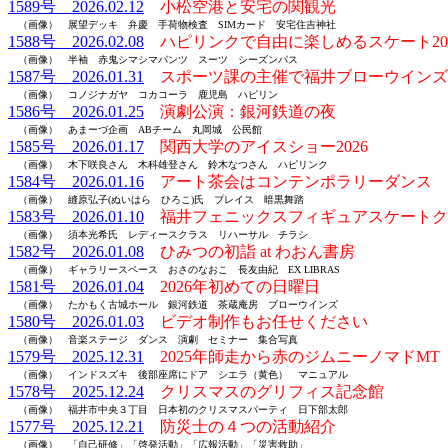
1589号 2026.02.12
小松空港と安宅の関観光
（画像） 展望デッキ 弁慶 手荷物検査 SIMカード 安宅住吉神社
1588号 2026.02.08
ハピリンクで自由に楽しめるスケート20
（画像） 半袖 赤鬼シマシマパンツ スーツ シーズンパス
1587号 2026.01.31
スポーツ課の主催で福井ブローウインズ
（画像） コノジナガヤ コカコーラ 鹿児島 ハピリン
1586号 2026.01.25
演劇公演：銀河鉄道の夜
（画像） あまーづ企画 ABチーム 丸岡城 公民館
1585号 2026.01.17
関西大学のアイスショー2026
（画像） 木下咲良さん 木科雄登さん 鈴木なつさん ハピリンク
1584号 2026.01.16
アート茶会はコンテンポラリーダンス
（画像） 縫原弘子(ぬいはら ひろこ)氏 プレイス 暗黒舞踏
1583号 2026.01.10
福井フェニックスフィギュアスケートクラ
（画像） 須本光希氏 レディースクラス リハーサル チラシ
1582号 2026.01.08
ひみつの初詣 at わおん書房
（画像） ギャラリースペース おさのなおこ 長友由紀 EX LIBRAS
1581号 2026.01.04
2026年初めての日曜日
（画像） たかもく古城ホール 銀河鉄道 茶蔵庵房 ブローウインズ
1580号 2026.01.03
ビデオ制作もお任せください
（画像） 音楽ステージ ダンス 演劇 セミナー 集合写真
1579号 2025.12.31
2025年師走から赤のジムニーノマドMT
（画像） インドスズキ 後部座席にドア シエラ（黄色） マニュアル
1578号 2025.12.24
クリスマスのグリフィス記念館
（画像） 福井市中央３丁目 日本初のクリスマスパーティ 日下部太郎
1577号 2025.12.21
防災士の４つの活動紹介
（画像） 「自己研修」「啓発活動」「広報活動」「災害救助」