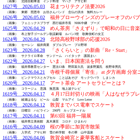
（画像） 北陸自動車道 インド料理 マハク アサヒ軒
1627号 2026.05.03
花まつりテクノ法要2026
（画像） 東郷 照恩寺 お坊さんバンド 念仏の洪水 無料カレー
1626号 2026.05.02
福井ブローウインズのプレーオフのパブ
（画像） フェニックスプラザ 西行福井市長 NHK中継 ブーズ
1625号 2026.04.29
めん茶房「さえずり」で昭和の日に音楽
（画像） 布上智子ゴールデン歌謡劇場 ルパン3世 歌舞伎町の女王
1624号 2026.04.29
北陸高校野球部の応援2026
（画像） セーレン 福井商業 ダブルプレー プロ野球
1623号 2026.04.28
「さくらいと」の新曲「Re・Start」
（画像） サクライロ革命 サンドーム ハイタッチ 護国まい
1622号 2026.04.27
いま、日本国憲法を問う
（画像） 福井県教育センター 憲法13条 野田富久氏 波多野翼氏 枝野幸男氏
1621号 2026.04.21
寺根千尋個展「寄生」 at 夕方画廊 分室
（画像） ピンクマウスとカプセル ことばあそび モックウバラ しまシカ
1620号 2026.04.17
アート茶会 アートセラピーとは？
（画像） コラージュ 意識 無意識 地上波テレビ
1619号 2026.04.17
４月17日封切りの映画「人はなぜラブ
（画像） 綾瀬はるな ビール 山梨 マルアイ Love Letter
1618号 2026.04.12
敦賀までバス電車でスケート
（画像） 日曜日 ハピライン 290円 カップヌードル
1617号 2026.04.11
第63回 福井一陽展
（画像） 福井県立美術館 真木康至 コロナ ひまわり
1616号 2026.04.09
桜の季節に加賀市散策
（画像） 入学式 アサヒ軒 雪の科学館 冬の華 山中温泉
1615号 2026.04.06
敦賀金崎宮と豪華客船とスケート