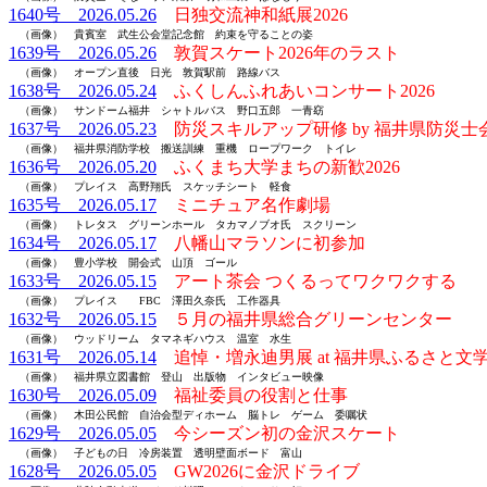
1640号 2026.05.26
日独交流神和紙展2026
（画像） 貴賓室 武生公会堂記念館 約束を守ることの姿
1639号 2026.05.26
敦賀スケート2026年のラスト
（画像） オープン直後 日光 敦賀駅前 路線バス
1638号 2026.05.24
ふくしんふれあいコンサート2026
（画像） サンドーム福井 シャトルバス 野口五郎 一青窈
1637号 2026.05.23
防災スキルアップ研修 by 福井県防災士
（画像） 福井県消防学校 搬送訓練 重機 ロープワーク トイレ
1636号 2026.05.20
ふくまち大学まちの新歓2026
（画像） プレイス 高野翔氏 スケッチシート 軽食
1635号 2026.05.17
ミニチュア名作劇場
（画像） トレタス グリーンホール タカマノブオ氏 スクリーン
1634号 2026.05.17
八幡山マラソンに初参加
（画像） 豊小学校 開会式 山頂 ゴール
1633号 2026.05.15
アート茶会 つくるってワクワクする
（画像） プレイス FBC 澤田久奈氏 工作器具
1632号 2026.05.15
５月の福井県総合グリーンセンター
（画像） ウッドリーム タマネギハウス 温室 水生
1631号 2026.05.14
追悼・増永迪男展 at 福井県ふるさと文
（画像） 福井県立図書館 登山 出版物 インタビュー映像
1630号 2026.05.09
福祉委員の役割と仕事
（画像） 木田公民館 自治会型ディホーム 脳トレ ゲーム 委嘱状
1629号 2026.05.05
今シーズン初の金沢スケート
（画像） 子どもの日 冷房装置 透明壁面ボード 富山
1628号 2026.05.05
GW2026に金沢ドライブ