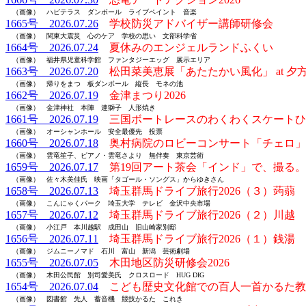
（画像） ハピテラス ダンボール ライブペイント 音楽
1665号 2026.07.26
学校防災アドバイザー講師研修会
（画像） 関東大震災 心のケア 学校の思い 文部科学省
1664号 2026.07.24
夏休みのエンジェルランドふくい
（画像） 福井県児童科学館 ファンタジーエッグ 展示エリア
1663号 2026.07.20
松田菜美恵展「あたたかい風化」 at 夕
（画像） 帰りをまつ 板ダンボール 縦長 モネの池
1662号 2026.07.19
金津まつり2026
（画像） 金津神社 本陣 連獅子 人形焼き
1661号 2026.07.19
三国ボートレースのわくわくスケートひ
（画像） オーシャンホール 安全最優先 投票
1660号 2026.07.18
奥村病院のロビーコンサート「チェロ」
（画像） 雲竜笙子、ピアノ・雲竜さより 無伴奏 東京芸術
1659号 2026.07.17
第19回アート茶会「インド」で、撮る。
（画像） 佐々木美佳氏 映画「タゴール・ソングス」からゆきさん
1658号 2026.07.13
埼玉群馬ドライブ旅行2026（３）蒟蒻
（画像） こんにゃくパーク 埼玉大学 テレビ 金沢中央市場
1657号 2026.07.12
埼玉群馬ドライブ旅行2026（２）川越
（画像） 小江戸 本川越駅 成田山 旧山崎家別邸
1656号 2026.07.11
埼玉群馬ドライブ旅行2026（１）銭湯
（画像） ジムニーノマド 石川 富山 新潟 芸術劇場
1655号 2026.07.05
木田地区防災研修会2026
（画像） 木田公民館 別司愛美氏 クロスロード HUG DIG
1654号 2026.07.04
こども歴史文化館での百人一首かるた教
（画像） 図書館 先人 蓄音機 競技かるた これき