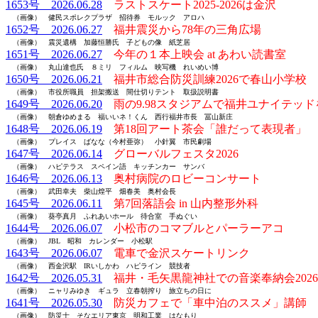
1653号 2026.06.28
ラストスケート2025-2026は金沢
（画像） 健民スポレクプラザ 招待券 モルック アロハ
1652号 2026.06.27
福井震災から78年の三角広場
（画像） 震災遺構 加藤恒勝氏 子どもの像 紙芝居
1651号 2026.06.27
今年の１本上映会 at あわい読書室
（画像） 丸山達也氏 ８ミリ フィルム 映写機 れいめい博
1650号 2026.06.21
福井市総合防災訓練2026で春山小学校
（画像） 市役所職員 担架搬送 間仕切りテント 取扱説明書
1649号 2026.06.20
雨の9.98スタジアムで福井ユナイテッ
（画像） 朝倉ゆめまる 福いいネ！くん 西行福井市長 冨山新庄
1648号 2026.06.19
第18回アート茶会「誰だって表現者」
（画像） プレイス ばなな（今村亜弥） 小針翼 市民劇場
1647号 2026.06.14
グローバルフェスタ2026
（画像） ハピテラス スペイン語 キッチンカー サンバ
1646号 2026.06.13
奥村病院のロビーコンサート
（画像） 武田幸夫 柴山煌平 畑春美 奥村会長
1645号 2026.06.11
第7回落語会 in 山内整形外科
（画像） 葵亭真月 ふれあいホール 待合室 手ぬぐい
1644号 2026.06.07
小松市のコマブルとパーラーアコ
（画像） JBL 昭和 カレンダー 小松駅
1643号 2026.06.07
電車で金沢スケートリンク
（画像） 西金沢駅 IRいしかわ ハピライン 競技者
1642号 2026.05.31
福井・毛矢黒龍神社での音楽奉納会2026
（画像） ニャリみゆき ギュラ 立春朝搾り 旅立ちの日に
1641号 2026.05.30
防災カフェで「車中泊のススメ」講師
（画像） 防災士 そなエリア東京 明和工業 はなもり