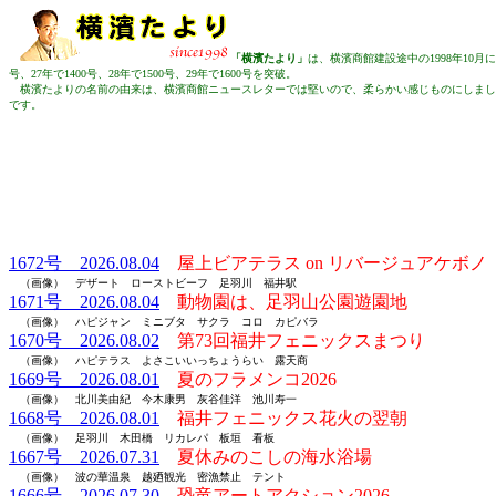
「横濱たより」
は、横濱商館建設途中の1998年10月に
号、27年で1400号、28年で1500号、29年で1600号を突破。
横濱たよりの名前の由来は、横濱商館ニュースレターでは堅いので、柔らかい感じものにしまし
です。
1672号 2026.08.04
屋上ビアテラス on リバージュアケボノ
（画像） デザート ローストビーフ 足羽川 福井駅
1671号 2026.08.04
動物園は、足羽山公園遊園地
（画像） ハピジャン ミニブタ サクラ コロ カピバラ
1670号 2026.08.02
第73回福井フェニックスまつり
（画像） ハピテラス
よさこいいっちょうらい 露天商
1669号 2026.08.01
夏のフラメンコ2026
（画像） 北川美由紀 今木康男 灰谷佳洋 池川寿一
1668号 2026.08.01
福井フェニックス花火の翌朝
（画像） 足羽川 木田橋 リカレパ 板垣 看板
1667号 2026.07.31
夏休みのこしの海水浴場
（画像） 波の華温泉 越廼観光 密漁禁止 テント
1666号 2026.07.30
恐竜アートアクション2026