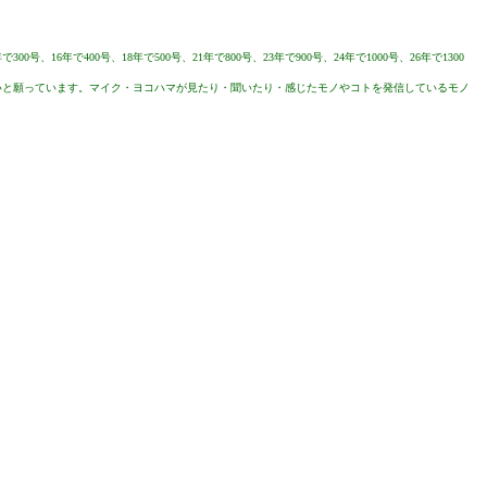
6年で400号、18年で500号、21年で800号、23年で900号、24年で1000号、26年で1300
と願っています。マイク・ヨコハマが見たり・聞いたり・感じたモノやコトを発信しているモノ