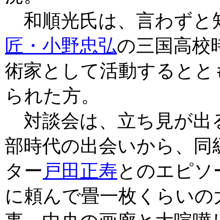
和順光氏は、言わずと
匠・小野忠弘
の三国高校
術家として活動するとと
られた方。
対談会は、立ち見が出
部時代の出会いから、同
ター
戸田正寿
とのエピソ
に頼んで畳一枚くらいの