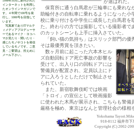
1998年10月に創刊された
が選ばれた。
インターネットを利用し
保育所に通う白馬君が三輪車にも乗れな
たオンラインマガジンで
す。４年間で100号を発
助輪付きの自転車に乗れるようになった小
行し、1000号を目指して
校に乗り付ける中学生に成長した白馬君を
います。
写真家でありITマルテ
た。終わりの方では撮影している撮影者で
ィメディアプロデューサ
のカットシーンも上手に挿入さていた。
ーであるマイク・ヨコハ
マが見たり・聞いたり・
「飼い猫の気持ち」はスリック部門の優秀
感じたモノやコトを発信
そは最優秀賞を頂きたい。
しているモノです。ご意
見・ご要望は、控えめに
数ヶ月前に起こった六本木ヒル
メール下さい。
ズ自動回転ドア死亡事故の影響を
受けて、出入り口の回転ドアには
警備員が配置され、定員以上にド
アに入ろうとしただけで制止させ
られていた。
また、新宿歌舞伎町では映画
「トロイ」の宣伝として映画撮影
に使われた木馬が展示され、こちらも警備
厳格を極め、東京はなんと管理社会の様相
Yokohama Tayori.Mike 
918-8112 福井市下馬
Copyright (C) 2002-