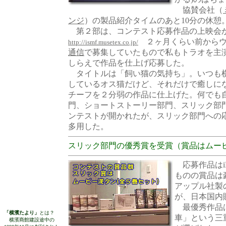
協賛会社（
ンジ
）の製品紹介タイムのあと10分の休憩
第２部は、コンテスト応募作品の上映会
２ヶ月くらい前からウ
http://ismf.musetex.co.jp/
通信
で募集していたもので私もトラオを主
しらえで作品を仕上げ応募した。
タイトルは「飼い猫の気持ち」。いつも
しているオス猫だけど、それだけで癒しに
チーフを２分弱の作品に仕上げた。何でも
門、ショートストーリー部門、スリック部
ンテストが開かれたが、スリック部門への
多用した。
スリック部門の優秀賞を受賞（賞品はムー
応募作品はi
ものの賞品は
アップル社製
が、日本国内
最優秀作品
「横濱たより」
とは？
車」という三
横濱商館建設途中の