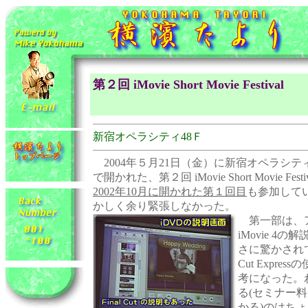
第２回 iMovie Short Movie Festival
新宿オペラシティ48Ｆ
2004年５月21日（金）に新宿オペラシテ
で開かれた、第２回 iMovie Short Movie F
2002年10月に開かれた第１回目
も参加して
かしく余り緊張しなかった。
第一部は、
iMovie 4
さに驚かされて
Cut Exp
考になった。
る(セミナー
かる)のはち