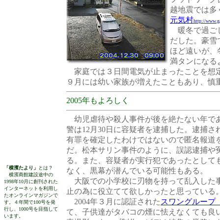
越地震では多
元気村
http://www.g
暖冬で過ごし
だした。豪雪
ほど遠いが、
満タンになる
家庭では３日間電気が止まったことを想定
９月には幼い家族が増えたこともあり、慎
2005年もよろしく
幼児虐待や殺人事件が後を絶たない年で
警は12月30日に容疑者を逮捕した。逮捕さ
有罪を確定したわけではないので匿名報道
だ。松本サリン事件のように、誤認逮捕や
る。また、容疑者が実行犯であったとして
「横濱たより」
とは？
なく、黒幕が潜んでいる可能性もある。
横濱商館建設途中の
大阪での小学校に刃物を持って乱入した事
1998年10月に創刊された
インターネットを利用し
止の為に役立てて欲しかったと思っている
たオンラインマガジンで
2004年３月に認証された
スワングループ
す。４年間で100号を発
行し、1000号を目指して
て、子供達がタバコの煙に怯えなくても良
います。