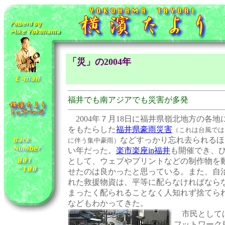
「災」の2004年
福井でも南アジアでも災害が多発
2004年７月18日に福井県嶺北地方の各地
をもたらした
福井県豪雨災害
（これは台風では
などすっかり忘れ去られるほ
に伴う集中豪雨）
い年だった。
楽市楽座in福井
も開催でき、
として、ウェブやプリントなどの制作物を
せたのは良かったと思っている。また、自
れた救援物資は、平等に配らなければなら
まったく配られることなく人知れず捨てら
などもわかってきた。
市民としては
フットワーク