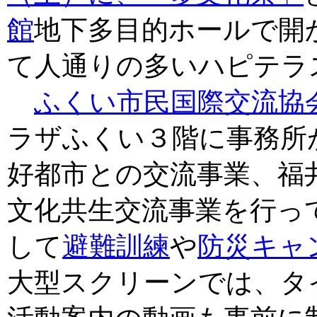
館
地下多目的ホールで開
て人通りの多いハピテラ
ふくい市民国際交流協
ラザふくい３階に事務所
好都市との交流事業、福
文化共生交流事業を行っ
して
避難訓練
や
防災キャ
大型スクリーンでは、タ