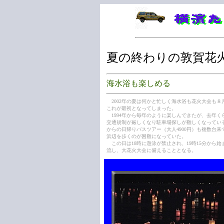
夏の終わりの敦賀花
海水浴も楽しめる
2002年の夏は何かと忙しく海水浴も花火大会も８月
これが最初となってしまった。
1994年から毎年のように楽しんできたが、去年く
交通規制が厳しくなり駐車場探しが難しくなってい
からの日帰りバスツアー（大人4900円）も複数台来
浜辺を歩くのが困難になっていた。
この日は18時に遊泳が禁止され、19時15分から始
流し、大花火大会に備えることとなる。