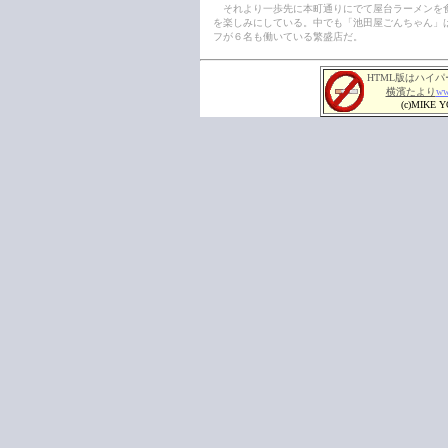
それより一歩先に本町通りにでて屋台ラーメンを
を楽しみにしている。中でも「池田屋ごんちゃん」
フが６名も働いている繁盛店だ。
HTML版はハイ
横濱たより
ww
(c)MIKE Y