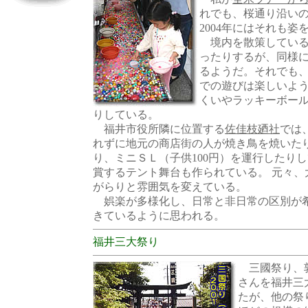
れでも、桜通り沿い
2004年にはそれも姿
境内を散策している
ったりするが、同様
るようだ。それでも
での遊びは楽しいよ
くいやラッキーボー
りしている。
福井市役所隣に位置する
佐佳枝廼社
では
れずに地元の商店街の人が焼き鳥を焼いた
り、ミニＳＬ（子供100円）を運行したり
賞するテント舞台も作られている。 元々
がらりと雰囲気を変えている。
娯楽が多様化し、日常と非日常の区別が希
きているように思われる。
福井三大祭り
三國祭り、
さんを福井三
たが、他の祭