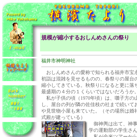
規模が縮小するおしんめさんの祭り
福井市神明神社
おしんめさんの愛称で知られる福井市宝
初詣は混雑を見せるものの、春祭りの屋台
縮小してきている。秋祭りになると更に落
最盛期の４分の１くらいではないだろうか
私が子供の頃（1970年頃）は、囃子方の
し、屋台の列が隣の佐佳枝の社まで続いて
や見世物小屋も来ていた。（その場所は婚
式殿が建っている）
御神輿は出て、神事
学の運動部の学生さ
私が
全米ツアーか