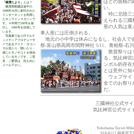
ほどの規模の
「横濱たより」
とは？
横濱商館建設途中の
い。
1998年10月に創刊された
特に北陸三
インターネットを利用し
たオンラインマガジンで
えられる三國
す。４年間で100号を発
形の人気は衰
行し、1000号を目指して
います。
車人形には圧倒される。
写真家でありITマルテ
地元の小中学は休みになるし、社会人で会
ィメディアプロデューサ
ーであるマイク・ヨコハ
祭-富山県高岡市関野神社 5/11、青柏祭-石川県
マが見たり・聞いたり・
敦賀祭りは９
感じたモノやコトを発信
しているモノです。ご意
る。気比神宮
見・ご要望は、控えめに
ンボル的存在
メール下さい。
とは意外に知
ウェブサイト
全てのお祭り
だ。
三國神社公式サ
気比神宮公式サ
Yokohama Tayori.Mike 
918-8112 福井市下馬