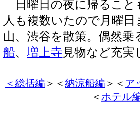
日曜日の夜に帰ること
人も複数いたので月曜日
山、渋谷を散策。偶然乗
船
、
増上寺
見物など充実
＜総括編
＞＜
納涼船編
＞＜
ア
＜
ホテル