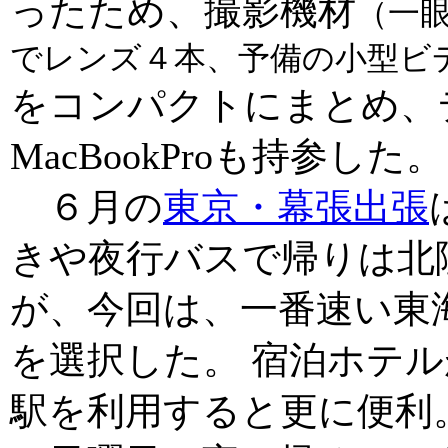
ったため、撮影機材
（一
でレンズ４本、予備の小型ビ
をコンパクトにまとめ、
MacBookProも持参した。
６月の
東京・幕張出張
きや夜行バスで帰りは北陸
が、今回は、一番速い東海
を選択した。 宿泊ホテ
駅を利用すると更に便利