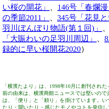
い桜の開花」
、
146号「春爛漫
の季節2011」
、
345号「花見
羽川ぼんぼり物語(第１回)」
「大賑わいの足羽川周辺」
、
録的に早い桜開花2020
）
「横濱たより」は、1998年10月に創刊さ
前の由来は、横濱商館ニュースでは堅いので
は、「便り」と「頼り」を掛けています。い
たり・聞いたり・感じたモノやコトを発信していま