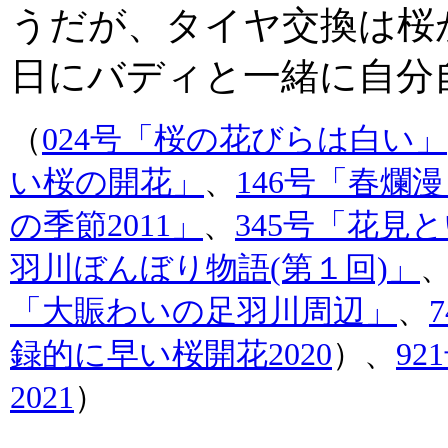
うだが、タイヤ交換は桜
日にバディと一緒に自分
（
024号「桜の花びらは白い」
い桜の開花」
、
146号「春爛漫
の季節2011」
、
345号「花見
羽川ぼんぼり物語(第１回)」
「大賑わいの足羽川周辺」
、
録的に早い桜開花2020
）
、
9
2021
）