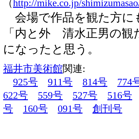
（
http://mike.co.jp/shimizumasa
会場で作品を観た方に
「内と外 清水正男の観
になったと思う。
福井市美術館
関連:
925号
911号
814号
774
622号
559号
527号
516号
号
160号
091号
創刊号