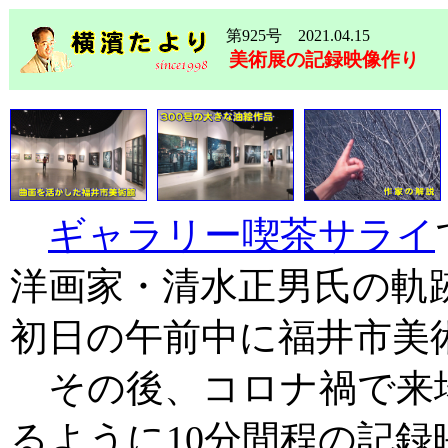
第925号 2021.04.15
美術展の記録映像作り
ギャラリー喫茶サライ
洋画家・清水正男氏の軌
初日の午前中に福井市美
その後、コロナ禍で来
るように10分間程の記