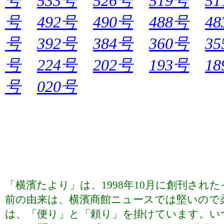
号
533号
526号
519号
5
号
492号
490号
488号
4
号
392号
384号
360号
3
号
224号
202号
193号
1
号
020号
「横濱たより」は、1998年10月に創刊さ
前の由来は、横濱商館ニュースでは堅いので
は、「便り」と「頼り」を掛けています。い