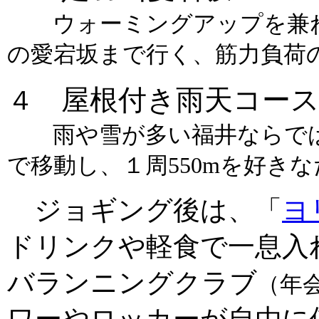
ウォーミングアップを兼ね
の愛宕坂まで行く、筋力負荷
屋根付き雨天コー
４
雨や雪が多い福井ならでは
で移動し、１周550mを好き
ジョギング後は、「
ヨ
ドリンクや軽食で一息入
バランニングクラブ
（年会