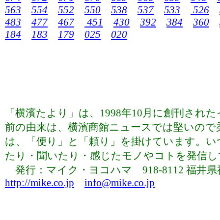
563
554
552
550
538
537
533
526
483
477
467
451
430
392
384
360
184
183
179
025
020
「横濱たより」は、1998年10月に創刊さ
前の由来は、横濱商館ニュースでは堅いので
は、「便り」と「頼り」を掛けています。い
たり・聞いたり・感じたモノやコトを発信していま
発行：マイク・ヨコハマ 918-8112 福井県福井市下
http://mike.co.jp
info@mike.co.jp