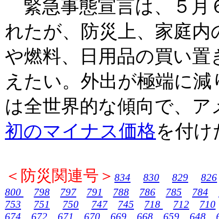
緊急事態宣言は、５月
れたが、防災上、家庭内
や燃料、日用品の買い置
えたい。外出が極端に減
は全世界的な傾向で、ア
初のマイナス価格
を付け
＜防災関連号＞
834
830
829
826
800
798
797
791
788
786
785
784
753
751
750
747
745
718
712
710
674
672
671
670
669
668
659
648