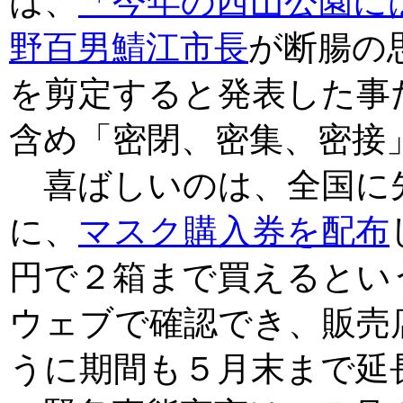
は、
「今年の西山公園に
野百男鯖江市長
が断腸の
を剪定すると発表した事
含め「密閉、密集、密接
喜ばしいのは、全国に先
に、
マスク購入券を配布
円で２箱まで買えるとい
ウェブで確認でき、販売
うに期間も５月末まで延